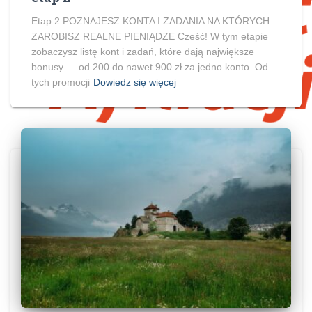
Etap 2 POZNAJESZ KONTA I ZADANIA NA KTÓRYCH
ZAROBISZ REALNE PIENIĄDZE Cześć! W tym etapie
zobaczysz listę kont i zadań, które dają największe
bonusy — od 200 do nawet 900 zł za jedno konto. Od
tych promocji
Dowiedz się więcej