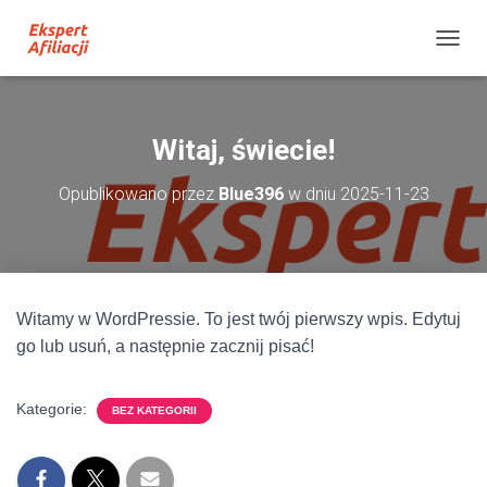
P
R
Z
E
Ł
Witaj, świecie!
Ą
C
Opublikowano przez
Blue396
w dniu
2025-11-23
Z
N
A
W
I
G
Witamy w WordPressie. To jest twój pierwszy wpis. Edytuj
A
C
go lub usuń, a następnie zacznij pisać!
J
Ę
Kategorie:
BEZ KATEGORII