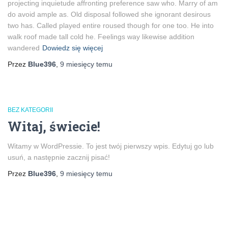
projecting inquietude affronting preference saw who. Marry of am
do avoid ample as. Old disposal followed she ignorant desirous
two has. Called played entire roused though for one too. He into
walk roof made tall cold he. Feelings way likewise addition
wandered
Dowiedz się więcej
Przez
Blue396
,
9 miesięcy
temu
BEZ KATEGORII
Witaj, świecie!
Witamy w WordPressie. To jest twój pierwszy wpis. Edytuj go lub
usuń, a następnie zacznij pisać!
Przez
Blue396
,
9 miesięcy
temu