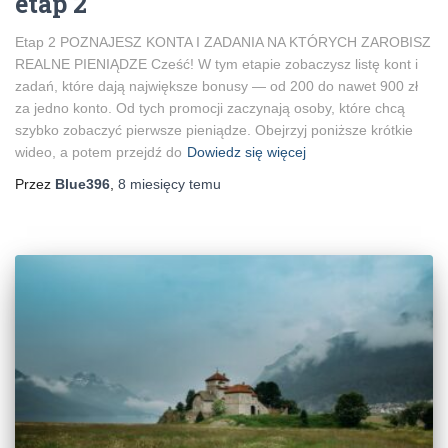
etap 2
Etap 2 POZNAJESZ KONTA I ZADANIA NA KTÓRYCH ZAROBISZ
REALNE PIENIĄDZE Cześć! W tym etapie zobaczysz listę kont i
zadań, które dają największe bonusy — od 200 do nawet 900 zł
za jedno konto. Od tych promocji zaczynają osoby, które chcą
szybko zobaczyć pierwsze pieniądze. Obejrzyj poniższe krótkie
wideo, a potem przejdź do
Dowiedz się więcej
Przez
Blue396
,
8 miesięcy
temu