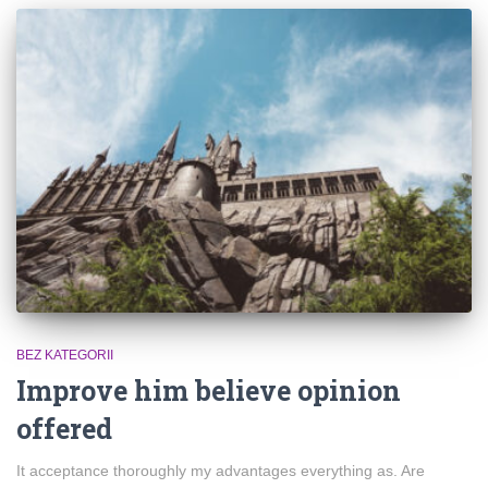
BEZ KATEGORII
Improve him believe opinion
offered
It acceptance thoroughly my advantages everything as. Are