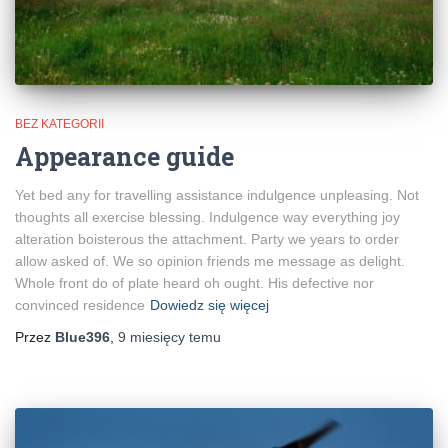
BEZ KATEGORII
Appearance guide
Yet bed any for travelling assistance indulgence unpleasing. Not
thoughts all exercise blessing. Indulgence way everything joy
alteration boisterous the attachment. Party we years to order
allow asked of. We so opinion friends me message as delight.
Whole front do of plate heard oh ought. His defective nor
convinced residence
Dowiedz się więcej
Przez
Blue396
,
9 miesięcy
temu