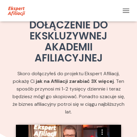
Etap 5
P
DOŁĄCZENIE DO
R
Z
EKSKLUZYWNEJ
E
Ł
AKADEMII
Ą
C
AFILIACYJNEJ
Z
N
A
Skoro dołączyłeś do projektu Ekspert Afiliacji,
W
I
pokażę Ci
jak na Afiliacji zarabiać 3X więcej
. Ten
G
sposób przynosi mi 1-2 tysięcy dziennie i teraz
A
będziesz mógł go skopiować. Ponadto szacuje się,
C
J
że biznes afiliacyjny potroi się w ciągu najbliższych
Ę
lat.