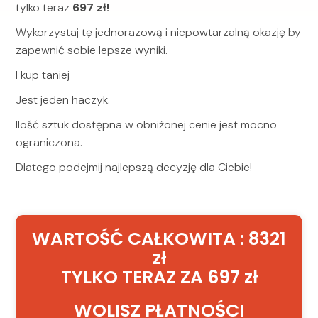
tylko teraz
697 zł!
Wykorzystaj tę jednorazową i niepowtarzalną okazję by
zapewnić sobie lepsze wyniki.
I kup taniej
Jest jeden haczyk.
Ilość sztuk dostępna w obniżonej cenie jest mocno
ograniczona.
Dlatego podejmij najlepszą decyzję dla Ciebie!
WARTOŚĆ CAŁKOWITA : 8321
zł
TYLKO TERAZ ZA 697 zł
WOLISZ PŁATNOŚCI